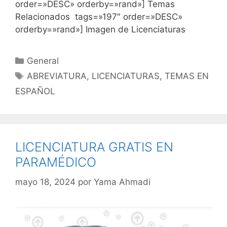
order=»DESC» orderby=»rand»] Temas
Relacionados tags=»197″ order=»DESC»
orderby=»rand»] Imagen de Licenciaturas
Categorías
General
Etiquetas
ABREVIATURA
,
LICENCIATURAS
,
TEMAS EN
ESPAÑOL
LICENCIATURA GRATIS EN
PARAMÉDICO
mayo 18, 2024
por
Yama Ahmadi