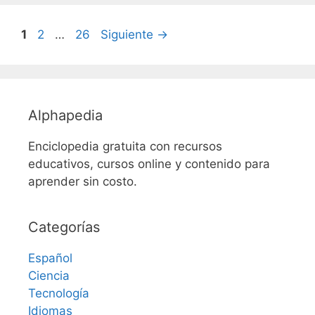
Página
Página
Página
1
2
…
26
Siguiente
→
Alphapedia
Enciclopedia gratuita con recursos
educativos, cursos online y contenido para
aprender sin costo.
Categorías
Español
Ciencia
Tecnología
Idiomas