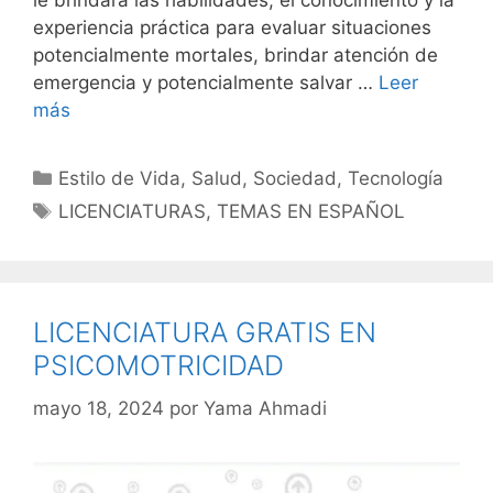
le brindará las habilidades, el conocimiento y la
experiencia práctica para evaluar situaciones
potencialmente mortales, brindar atención de
emergencia y potencialmente salvar …
Leer
más
Categorías
Estilo de Vida
,
Salud
,
Sociedad
,
Tecnología
Etiquetas
LICENCIATURAS
,
TEMAS EN ESPAÑOL
LICENCIATURA GRATIS EN
PSICOMOTRICIDAD
mayo 18, 2024
por
Yama Ahmadi