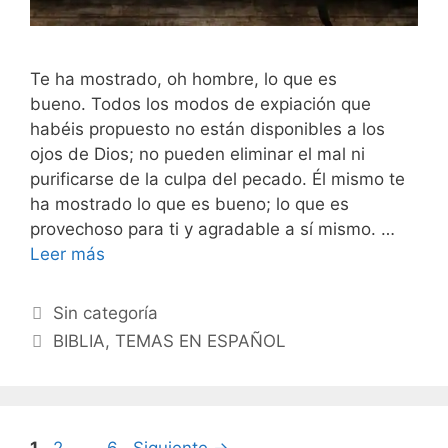
Te ha mostrado, oh hombre, lo que es
bueno. Todos los modos de expiación que
habéis propuesto no están disponibles a los
ojos de Dios; no pueden eliminar el mal ni
purificarse de la culpa del pecado. Él mismo te
ha mostrado lo que es bueno; lo que es
provechoso para ti y agradable a sí mismo. …
Leer más
Categorías
Sin categoría
Etiquetas
BIBLIA
,
TEMAS EN ESPAÑOL
Página
Página
Página
1
2
…
6
Siguiente
→