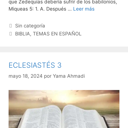
que Zedequías debería sufrir de los babilonios,
Miqueas 5: 1. A. Después …
Leer más
Categorías
Sin categoría
Etiquetas
BIBLIA
,
TEMAS EN ESPAÑOL
ECLESIASTÉS 3
mayo 18, 2024
por
Yama Ahmadi