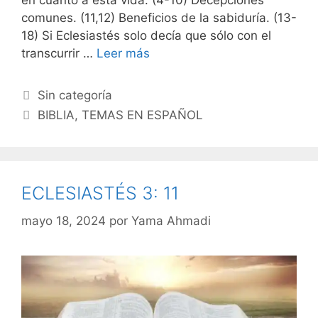
en cuanto a esta vida. (4-10) Decepciones
comunes. (11,12) Beneficios de la sabiduría. (13-
18) Si Eclesiastés solo decía que sólo con el
transcurrir …
Leer más
Categorías
Sin categoría
Etiquetas
BIBLIA
,
TEMAS EN ESPAÑOL
ECLESIASTÉS 3: 11
mayo 18, 2024
por
Yama Ahmadi