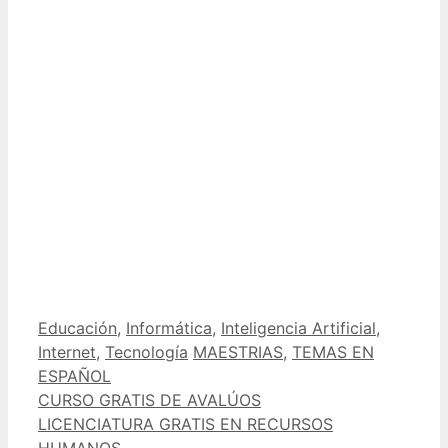
Categorías
Educación
,
Informática
,
Inteligencia Artificial
,
Etiquetas
Internet
,
Tecnología
MAESTRIAS
,
TEMAS EN
ESPAÑOL
CURSO GRATIS DE AVALÚOS
LICENCIATURA GRATIS EN RECURSOS