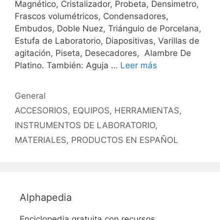
Magnético, Cristalizador, Probeta, Densimetro,
Frascos volumétricos, Condensadores,
Embudos, Doble Nuez, Triángulo de Porcelana,
Estufa de Laboratorio, Diapositivas, Varillas de
agitación, Piseta, Desecadores, Alambre De
Platino. También: Aguja …
Leer más
Categorías
General
Etiquetas
ACCESORIOS
,
EQUIPOS
,
HERRAMIENTAS
,
INSTRUMENTOS DE LABORATORIO
,
MATERIALES
,
PRODUCTOS EN ESPAÑOL
Alphapedia
Enciclopedia gratuita con recursos