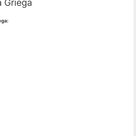
a Griega
ega: