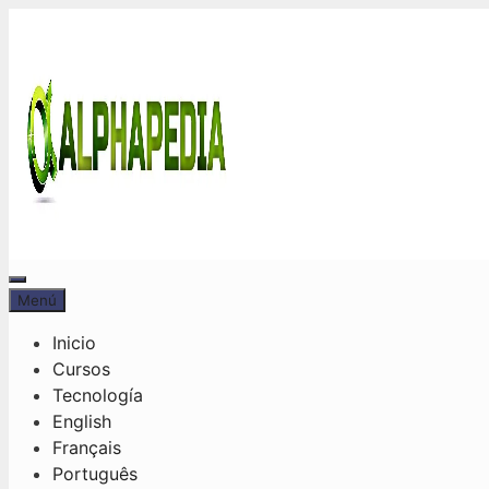
Saltar
al
contenido
Menú
Menú
Inicio
Cursos
Tecnología
English
Français
Português