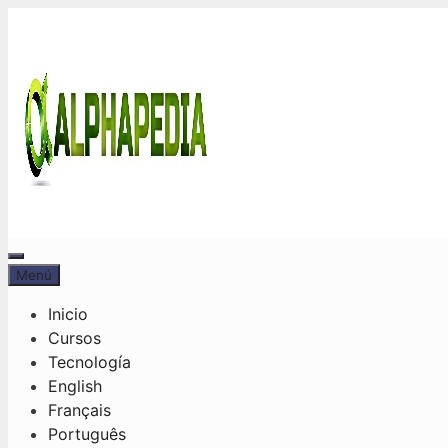
Saltar
al
contenido
Menú
Menú
Inicio
Cursos
Tecnología
English
Français
Português