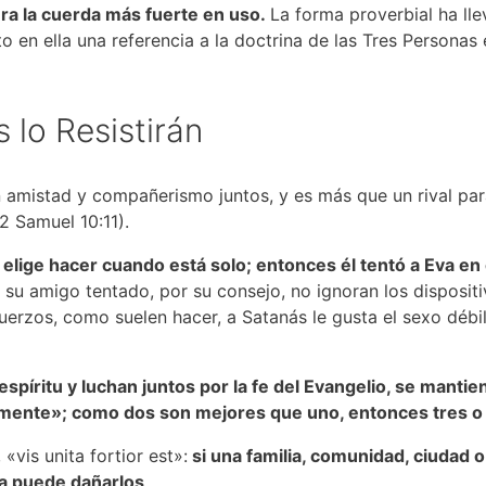
ra la cuerda más fuerte en uso.
La forma proverbial ha lle
to en ella una referencia a la doctrina de las Tres Personas
s lo Resistirán
en amistad y compañerismo juntos, y es más que un rival par
2 Samuel 10:11).
elige hacer cuando está solo; entonces él tentó a Eva en el
su amigo tentado, por su consejo, no ignoran los disposit
fuerzos, como suelen hacer, a Satanás le gusta el sexo déb
spíritu y luchan juntos por la fe del Evangelio, se manti
mente»; como dos son mejores que uno, entonces tres o 
vis unita fortior est»:
si una familia, comunidad, ciudad 
ada puede dañarlos
.