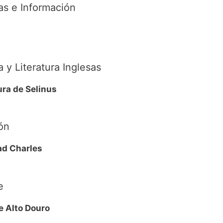
s e Información
 y Literatura Inglesas
ura de Selinus
ón
ad Charles
e
e Alto Douro