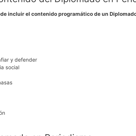
de incluir el contenido programático de un Diplomad
afiar y defender
ia social
masas
ión