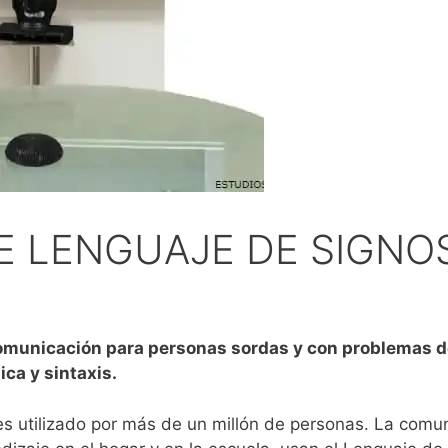
E LENGUAJE DE SIGNO
omunicación para personas sordas y con problemas de 
ica y sintaxis.
s utilizado por más de un millón de personas. La comu