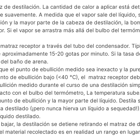
z de destilación. La cantidad de calor a aplicar está de
se suavemente. A medida que el vapor sale del líquido, 
ación y la mayor parte de la cabeza de destilación, la b
 Si el vapor se arrastra más allá del bulbo del termóme
 matraz receptor a través del tubo del condensador. Típ
 aproximadamente 15-20 gotas por minuto. Si la tasa de
e del baño de arena.
ue el punto de ebullición medido sea inexacto y la purez
unto de ebullición bajo (<40 °C), el matraz receptor de
llición medido durante el curso de una destilación simp
tacto con el bulbo del termómetro, La temperatura sube
punto de ebullición y la mayor parte del líquido.
Destila 
ta destilado (¡pero nunca hierva un líquido a sequedad!)
íquido destilado.
ajar, la destilación se detiene retirando el matraz de 
el material recolectado es en realidad un rango en luga