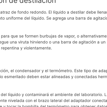
ón de destilación
 matraz de fondo redondo.
El líquido a destilar debe lle
o uniforme del líquido. Se agrega una barra de agitació
s para que se formen burbujas de vapor, o alternativamen
gue una viruta hirviendo o una barra de agitación a un 
 repentina y violentamente.
lación, el condensador y el termómetro. Este tipo de a
drio esmerilado deben estar alineadas y conectadas herm
del líquido y contaminará el ambiente del laboratorio. 
te nivelada con el brazo lateral del adaptador conect
e y tocar la bombilla del termómetro para obtener dat