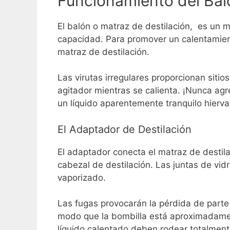
Funcionamiento del Bal
El balón o matraz de destilación, es un
capacidad.
Para promover un calentamient
matraz de destilación.
Las virutas irregulares proporcionan sitio
agitador mientras se calienta.
¡Nunca agre
un líquido aparentemente tranquilo hierva
El Adaptador de Destilación
El adaptador conecta el matraz de desti
cabezal de destilación. Las juntas de vi
vaporizado.
Las fugas provocarán la pérdida de parte 
modo que la bombilla está aproximadamen
líquido calentado deben rodear totalment