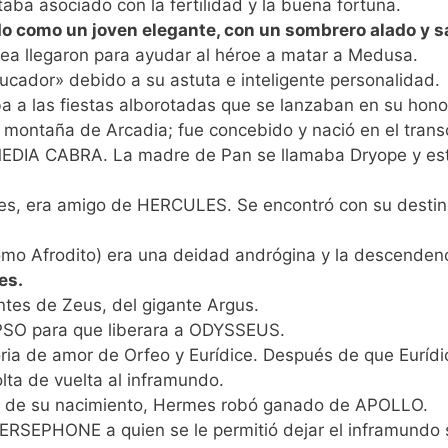
ba asociado con la fertilidad y la buena fortuna.
 como un joven elegante, con un sombrero alado y s
ea llegaron para ayudar al héroe a matar a Medusa.
ador» debido a su astuta e inteligente personalidad.
 a las fiestas alborotadas que se lanzaban en su hono
montaña de Arcadia; fue concebido y nació en el trans
DIA CABRA. La madre de Pan se llamaba Dryope y estab
mes, era amigo de HERCULES. Se encontró con su desti
mo Afrodito) era una deidad andrógina y la descendenc
es.
ntes de Zeus, del gigante Argus.
PSO para que liberara a ODYSSEUS.
oria de amor de Orfeo y Eurídice. Después de que Eurídi
lta de vuelta al inframundo.
 día de su nacimiento, Hermes robó ganado de APOLLO.
PERSEPHONE a quien se le permitió dejar el inframundo 