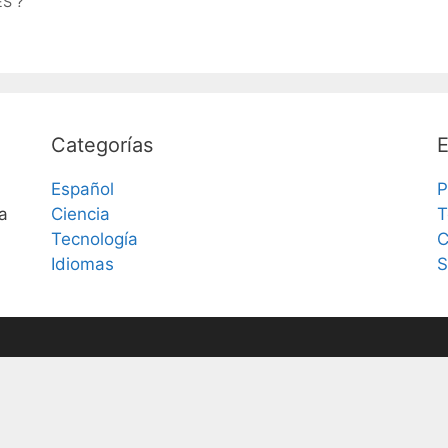
S ?
Categorías
E
Español
P
a
Ciencia
T
Tecnología
C
Idiomas
S