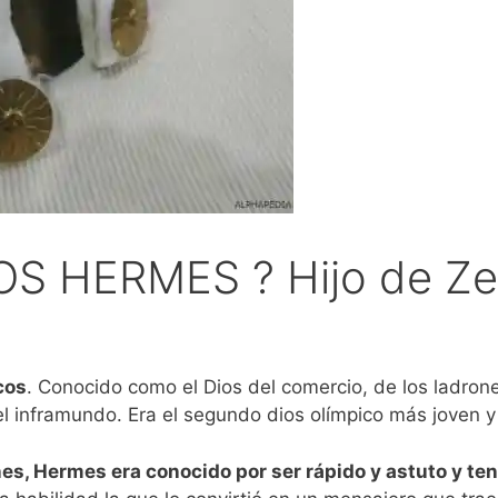
OS HERMES ? Hijo de Ze
cos
. Conocido como el Dios del comercio, de los ladrones
del inframundo. Era el segundo dios olímpico más joven y
ones, Hermes era conocido por ser rápido y astuto y t