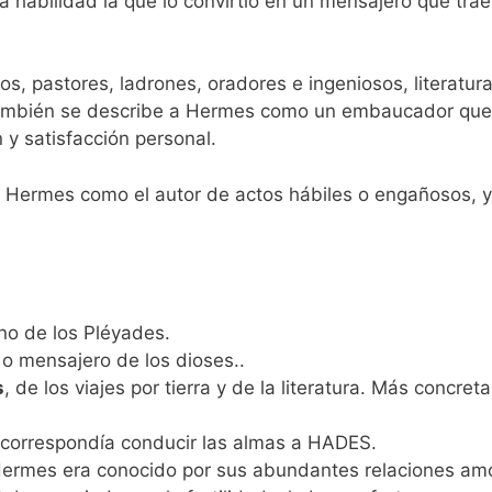
ta habilidad la que lo convirtió en un mensajero que trae
os, pastores, ladrones, oradores e ingeniosos, literatur
también se describe a Hermes como un embaucador que se
 y satisfacción personal.
Hermes como el autor de actos hábiles o engañosos, y
uno de los Pléyades.
 o mensajero de los dioses..
s
, de los viajes por tierra y de la literatura. Más conc
 correspondía conducir las almas a HADES.
Hermes era conocido por sus abundantes relaciones am