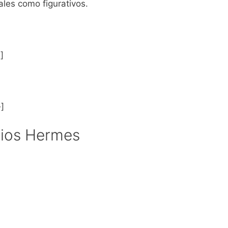
erales como figurativos.
]
]
Dios Hermes