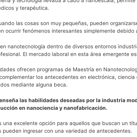
ería y tecnología llevada a cabo a nanoescala, permite 
édicos y terapéutica.
cuando las cosas son muy pequeñas, pueden organizars
en ocurrir fenómenos interesantes simplemente debido a
n nanotecnología dentro de diversos entornos industrial
fesional. El mercado laboral en esta área emergente es
ades ofrecen programas de Maestría en Nanotecnología
complementar los antecedentes en electrónica, ciencia d
iados mediante alguna beca.
enseña las habilidades deseadas por la industria mod
oducción en nanociencia y nanofabricación.
una excelente opción para aquellos que buscan un título
es pueden ingresar con una variedad de antecedentes.