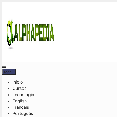
Saltar
al
contenido
Menú
Menú
Inicio
Cursos
Tecnología
English
Français
Português