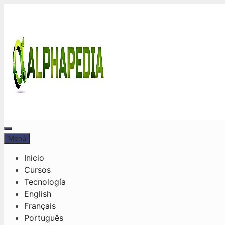
Saltar
al
contenido
Menú
Menú
Inicio
Cursos
Tecnología
English
Français
Português