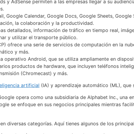
s y AdSense permiten a las empresas llegar a su audiencia 
s.
l, Google Calendar, Google Docs, Google Sheets, Google S
ción, la colaboración y la productividad.
detallados, información de tráfico en tiempo real, imágen
r y utilizar el transporte público.
) ofrece una serie de servicios de computación en la nube
mático y más.
ma operativo Android, que se utiliza ampliamente en dispos
rios productos de hardware, que incluyen teléfonos intelig
ransmisión (Chromecast) y más.
eligencia artificial
(IA) y aprendizaje automático (ML), que 
oogle opera como una subsidiaria de Alphabet Inc., una e
ogle se enfoque en sus negocios principales mientras facilit
n diversas categorías. Aquí tienes algunos de los princip