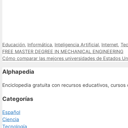
Categorías
Educación
,
Informática
,
Inteligencia Artificial
,
Internet
,
Tec
FREE MASTER DEGREE IN MECHANICAL ENGINEERING
Cómo comparar las mejores universidades de Estados Un
Alphapedia
Enciclopedia gratuita con recursos educativos, cursos 
Categorías
Español
Ciencia
Tecnología