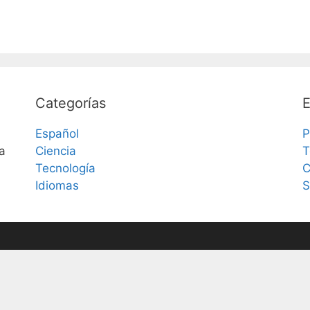
Categorías
E
Español
P
a
Ciencia
T
Tecnología
C
Idiomas
S