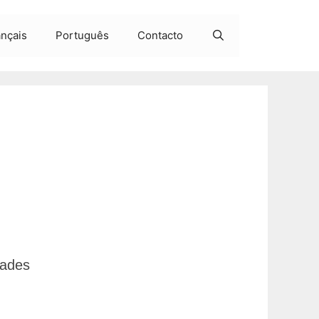
ançais
Português
Contacto
dades