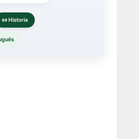
📜 Historia
tuguês