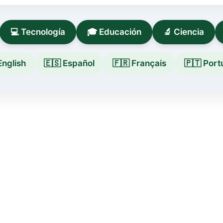
💻 Tecnología
🎓 Educación
🔬 Ciencia
English
🇪🇸 Español
🇫🇷 Français
🇵🇹 Por