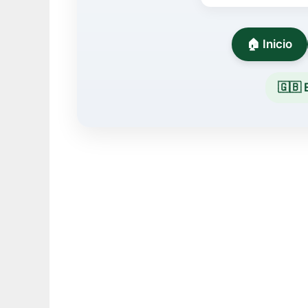
🏠 Inicio
🇬🇧 