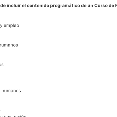
de incluir el contenido programático de un Curso d
 y empleo
s humanos
nos
os humanos
o
 y evaluación