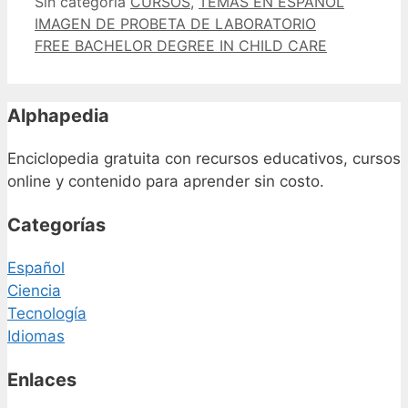
Categorías
Etiquetas
Sin categoría
CURSOS
,
TEMAS EN ESPAÑOL
IMAGEN DE PROBETA DE LABORATORIO
FREE BACHELOR DEGREE IN CHILD CARE
Alphapedia
Enciclopedia gratuita con recursos educativos, cursos
online y contenido para aprender sin costo.
Categorías
Español
Ciencia
Tecnología
Idiomas
Enlaces