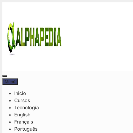
Saltar
al
contenido
Menú
Menú
Inicio
Cursos
Tecnología
English
Français
Português