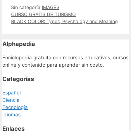
Categorías
Etiquetas
Sin categoría
IMAGES
CURSO GRATIS DE TURISMO
BLACK COLOR: Types, Psychology and Meaning
Alphapedia
Enciclopedia gratuita con recursos educativos, cursos
online y contenido para aprender sin costo.
Categorías
Español
Ciencia
Tecnología
Idiomas
Enlaces