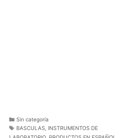
Categorías
Sin categoría
Etiquetas
BASCULAS
,
INSTRUMENTOS DE
LABORATORIO
,
PRODUCTOS EN ESPAÑOL