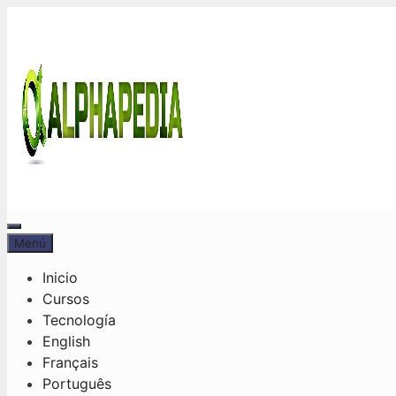
Saltar
al
contenido
Menú
Menú
Inicio
Cursos
Tecnología
English
Français
Português