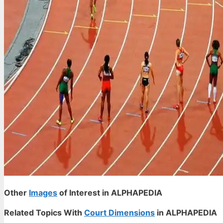
Other
Images
of Interest in ALPHAPEDIA
Related Topics With
Court Dimensions
in ALPHAPEDIA