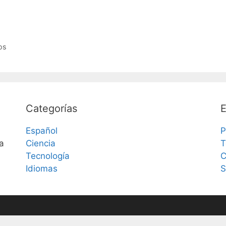
os
Categorías
E
Español
P
a
Ciencia
T
Tecnología
C
Idiomas
S