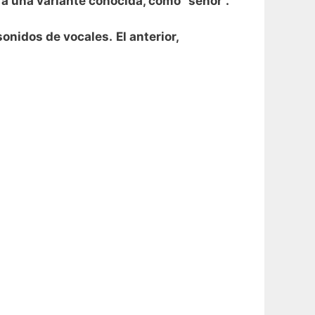
 a una variante conocida, como” señor”.
sonidos de vocales.
El anterior,
.