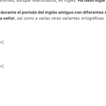
ferentes, aunque relacionados, en inglés.
Ha dado lugar
 durante el período del inglés antiguo con diferentes 
ma señor
, así como a varias otras variantes ortográficas
»]
»]