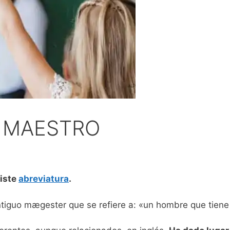
E MAESTRO
xiste
abreviatura
.
ntiguo mægester que se refiere a: «un hombre que tiene 