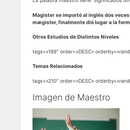
La palabra maestro tiene significados di
Magister se importó al inglés dos veces
mægister, finalmente dió lugar a la for
Otros Estudios de Distintos Niveles
tags=»189″ order=»DESC» orderby=»rand
Temas Relacionados
tags=»210″ order=»DESC» orderby=»rand
Imagen de Maestro